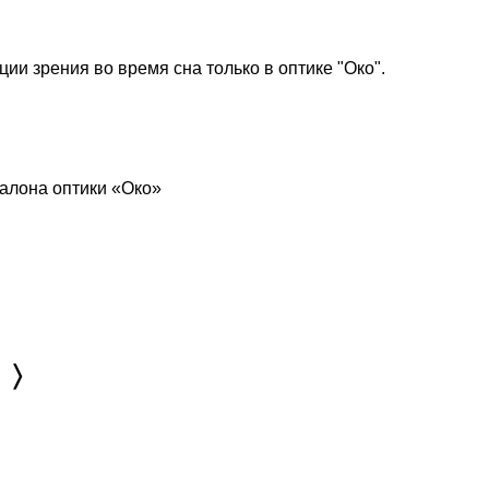
и зрения во время сна только в оптике "Око".
салона оптики «Око»
〉