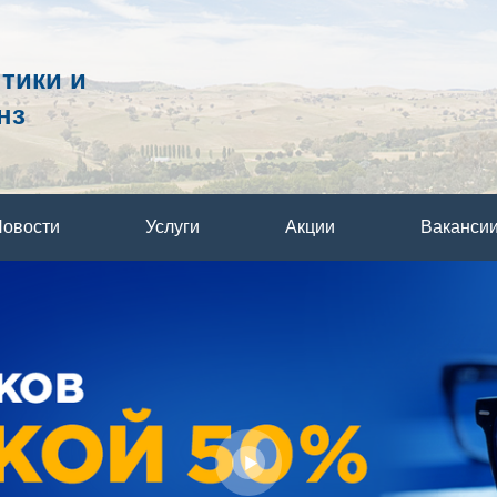
птики и
нз
овости
Услуги
Акции
Ваканси