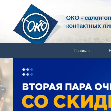
ОКО - салон о
контактных ли
Главная
Н